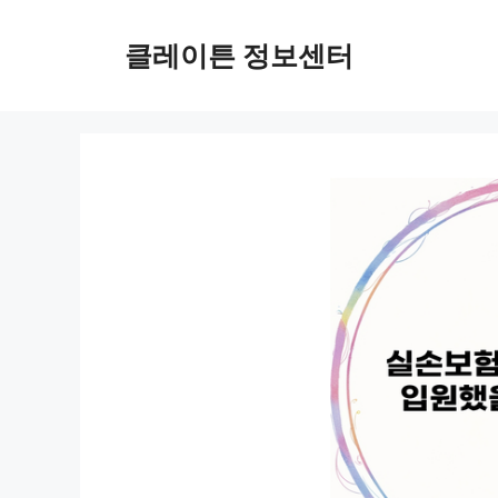
컨
텐
클레이튼 정보센터
츠
로
건
너
뛰
기