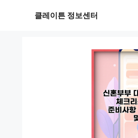
컨
텐
클레이튼 정보센터
츠
로
건
너
뛰
기