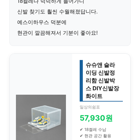
18켤레나 넉넉하게 들어가니
신발 찾기도 훨씬 수월해졌답니다.
예스이하우스 덕분에
현관이 깔끔해져서 기분이 좋아요!
슈슈앤 슬라
이딩 신발정
리함 신발박
스 DIY신발장
화이트
일상의쉼표
57,930원
✔ 18켤레 수납
✔ 현관 공간 활용