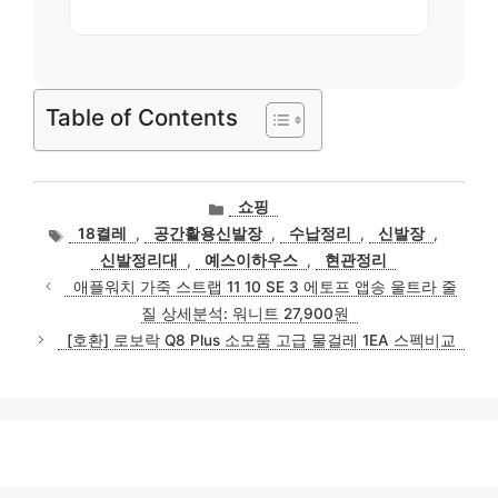
Table of Contents
카
쇼핑
테
태
18켤레
,
공간활용신발장
,
수납정리
,
신발장
,
고
그
신발정리대
,
예스이하우스
,
현관정리
리
애플워치 가죽 스트랩 11 10 SE 3 에토프 앱송 울트라 줄
질 상세분석: 워니트 27,900원
[호환] 로보락 Q8 Plus 소모품 고급 물걸레 1EA 스펙비교