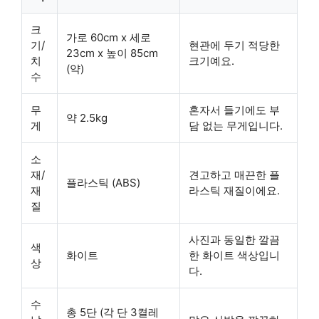
크
가로 60cm x 세로
기/
현관에 두기 적당한
23cm x 높이 85cm
치
크기예요.
(약)
수
무
혼자서 들기에도 부
약 2.5kg
게
담 없는 무게입니다.
소
재/
견고하고 매끈한 플
플라스틱 (ABS)
재
라스틱 재질이에요.
질
사진과 동일한 깔끔
색
화이트
한 화이트 색상입니
상
다.
수
총 5단 (각 단 3켤레