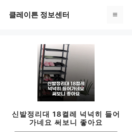
컨
텐
클레이튼 정보센터
메
츠
로
뉴
건
너
뛰
기
신발정리대 18켤레 넉넉히 들어
가네요 써보니 좋아요