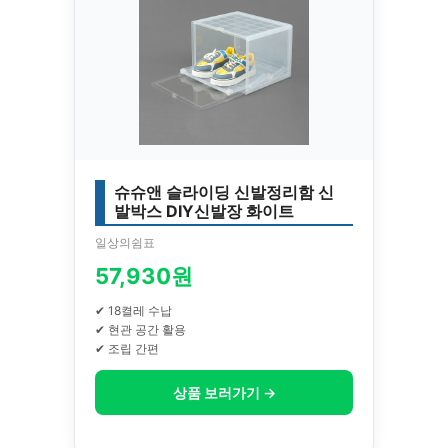
슈슈앤 슬라이딩 신발정리함 신
발박스 DIY신발장 화이트
일상의쉼표
57,930원
✔ 18켤레 수납
✔ 현관 공간 활용
✔ 조립 간편
상품 보러가기 →