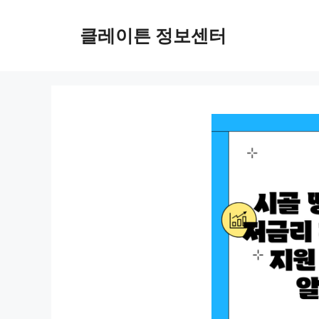
컨
텐
클레이튼 정보센터
츠
로
건
너
뛰
기