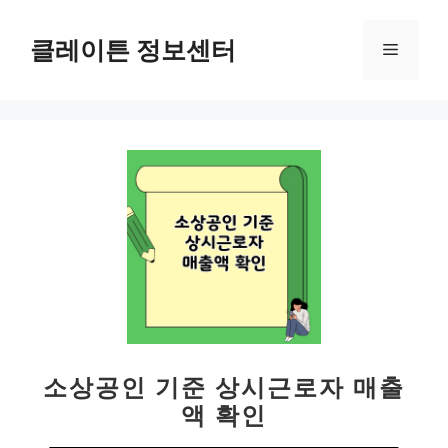
컨
텐
클레이튼 정보센터
메
츠
로
뉴
건
너
뛰
기
소상공인 기준 상시근로자 매출
액 확인