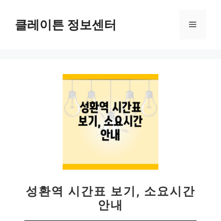
컨
텐
클레이튼 정보센터
메
츠
로
뉴
건
너
뛰
기
성환역 시간표 보기, 소요시간
안내