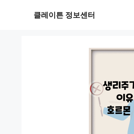
컨
텐
클레이튼 정보센터
츠
로
건
너
뛰
기