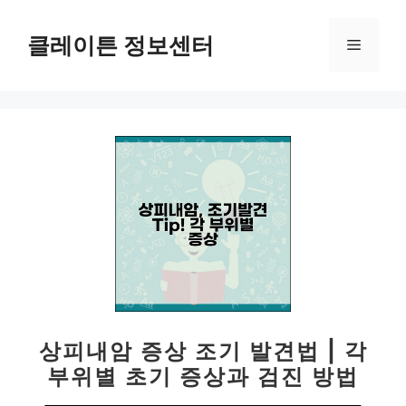
컨
텐
클레이튼 정보센터
메
츠
로
뉴
건
너
뛰
기
상피내암 증상 조기 발견법 | 각
부위별 초기 증상과 검진 방법