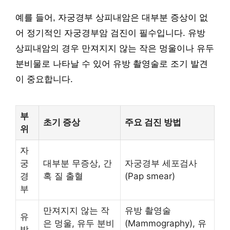
예를 들어, 자궁경부 상피내암은 대부분 증상이 없
어 정기적인 자궁경부암 검진이 필수입니다. 유방
상피내암의 경우 만져지지 않는 작은 멍울이나 유두
분비물로 나타날 수 있어 유방 촬영술로 조기 발견
이 중요합니다.
부
초기 증상
주요 검진 방법
위
자
궁
대부분 무증상, 간
자궁경부 세포검사
경
혹 질 출혈
(Pap smear)
부
만져지지 않는 작
유방 촬영술
유
은 멍울, 유두 분비
(Mammography), 유
방