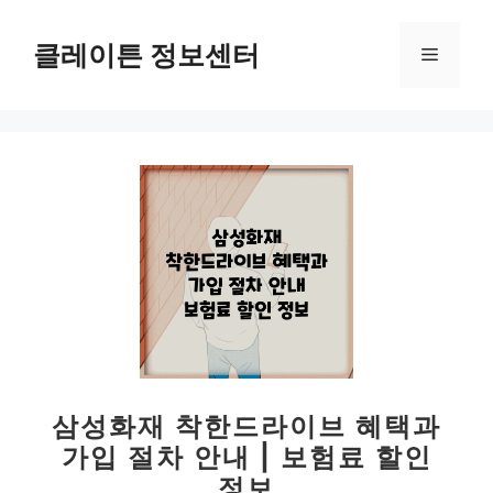
컨
텐
클레이튼 정보센터
메
츠
로
뉴
건
너
뛰
기
삼성화재 착한드라이브 혜택과
가입 절차 안내 | 보험료 할인
정보