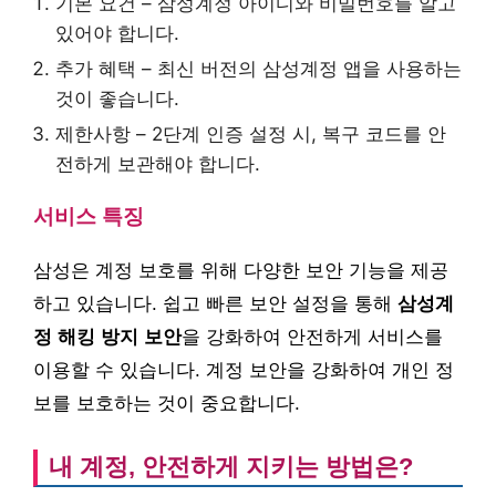
기본 요건 – 삼성계정 아이디와 비밀번호를 알고
있어야 합니다.
추가 혜택 – 최신 버전의 삼성계정 앱을 사용하는
것이 좋습니다.
제한사항 – 2단계 인증 설정 시, 복구 코드를 안
전하게 보관해야 합니다.
서비스 특징
삼성은 계정 보호를 위해 다양한 보안 기능을 제공
하고 있습니다. 쉽고 빠른 보안 설정을 통해
삼성계
정 해킹 방지 보안
을 강화하여 안전하게 서비스를
이용할 수 있습니다. 계정 보안을 강화하여 개인 정
보를 보호하는 것이 중요합니다.
내 계정, 안전하게 지키는 방법은?