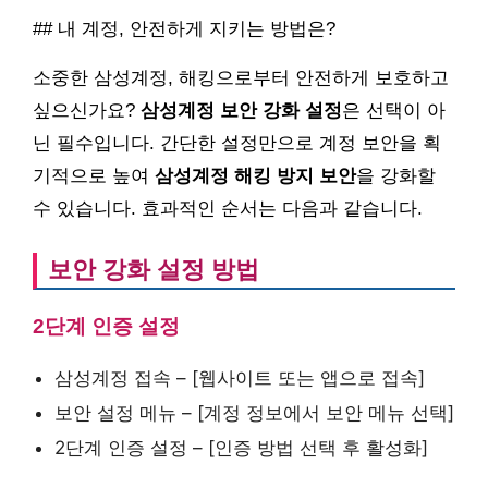
## 내 계정, 안전하게 지키는 방법은?
소중한 삼성계정, 해킹으로부터 안전하게 보호하고
싶으신가요?
삼성계정 보안 강화 설정
은 선택이 아
닌 필수입니다. 간단한 설정만으로 계정 보안을 획
기적으로 높여
삼성계정 해킹 방지 보안
을 강화할
수 있습니다. 효과적인 순서는 다음과 같습니다.
보안 강화 설정 방법
2단계 인증 설정
삼성계정 접속 – [웹사이트 또는 앱으로 접속]
보안 설정 메뉴 – [계정 정보에서 보안 메뉴 선택]
2단계 인증 설정 – [인증 방법 선택 후 활성화]