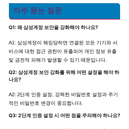
자주 묻는 질문
Q1: 왜 삼성계정 보안을 강화해야 하나요?
A1: 삼성계정이 해킹당하면 연결된 모든 기기와 서
비스에 대한 접근 권한이 유출되어 개인 정보 유출
및 금전적 피해가 발생할 수 있기 때문입니다.
Q2: 삼성계정 보안 강화를 위해 어떤 설정을 해야 하
나요?
A2: 2단계 인증 설정, 강력한 비밀번호 설정과 주기
적인 비밀번호 변경이 중요합니다.
Q3: 2단계 인증 설정 시 어떤 점을 주의해야 하나요?