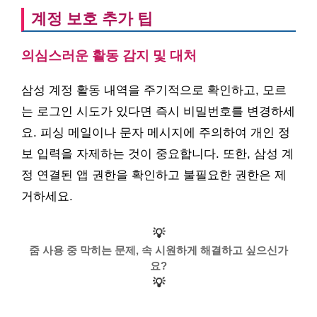
계정 보호 추가 팁
의심스러운 활동 감지 및 대처
삼성 계정 활동 내역을 주기적으로 확인하고, 모르
는 로그인 시도가 있다면 즉시 비밀번호를 변경하세
요. 피싱 메일이나 문자 메시지에 주의하여 개인 정
보 입력을 자제하는 것이 중요합니다. 또한, 삼성 계
정 연결된 앱 권한을 확인하고 불필요한 권한은 제
거하세요.
💡
줌 사용 중 막히는 문제, 속 시원하게 해결하고 싶으신가
요?
💡