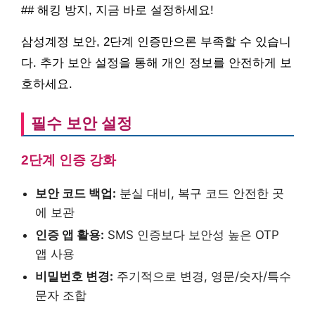
## 해킹 방지, 지금 바로 설정하세요!
삼성계정 보안, 2단계 인증만으론 부족할 수 있습니
다. 추가 보안 설정을 통해 개인 정보를 안전하게 보
호하세요.
필수 보안 설정
2단계 인증 강화
보안 코드 백업:
분실 대비, 복구 코드 안전한 곳
에 보관
인증 앱 활용:
SMS 인증보다 보안성 높은 OTP
앱 사용
비밀번호 변경:
주기적으로 변경, 영문/숫자/특수
문자 조합