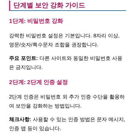
단계별 보안 강화 가이드
1단계: 비밀번호 강화
강력한 비밀번호 설정은 기본입니다. 8자리 이상,
영문/숫자/특수문자 조합을 권장합니다.
주요 포인트:
다른 사이트와 동일한 비밀번호 사용
은 금지입니다.
2단계: 2단계 인증 설정
2단계 인증은 비밀번호 외 추가 인증 수단을 활용하
여 보안을 강화하는 방법입니다.
체크사항:
사용할 수 있는 인증 방법은 문자 메시지,
인증 앱 등이 있습니다.