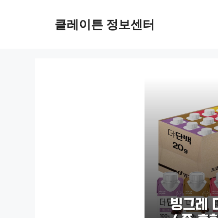
컨
텐
클레이튼 정보센터
츠
로
건
너
뛰
기