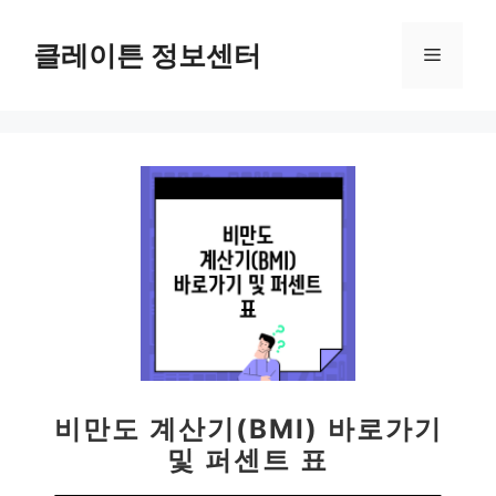
컨
텐
클레이튼 정보센터
메
츠
로
뉴
건
너
뛰
기
비만도 계산기(BMI) 바로가기
및 퍼센트 표