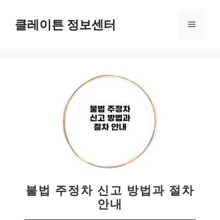
컨
텐
클레이튼 정보센터
메
츠
로
뉴
건
너
뛰
기
불법 주정차 신고 방법과 절차
안내