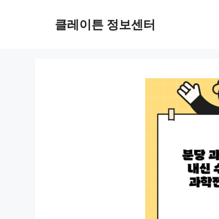
컨
텐
클레이튼 정보센터
츠
로
건
너
뛰
기