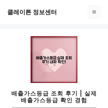
컨
텐
클레이튼 정보센터
메
츠
로
뉴
건
너
뛰
기
배출가스등급 조회 후기 | 실제
배출가스등급 확인 경험