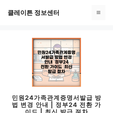
컨
텐
클레이튼 정보센터
메
츠
로
뉴
건
너
뛰
기
민원24가족관계증명서발급 방
법 변경 안내 | 정부24 전환 가
이드 | 최신 발급 절차