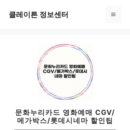
컨
텐
클레이튼 정보센터
메
츠
로
뉴
건
너
뛰
기
문화누리카드 영화예매 CGV/
메가박스/롯데시네마 할인팁