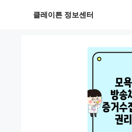
컨
텐
클레이튼 정보센터
츠
로
건
너
뛰
기