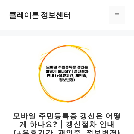
컨
텐
클레이튼 정보센터
메
츠
로
뉴
건
너
뛰
기
모바일 주민등록증 갱신은 어떻
게 하나요? | 갱신절차 안내
(+유효기간, 재인증, 정보변경)