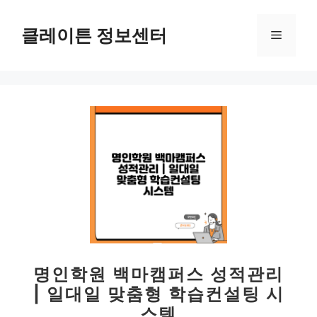
컨
텐
클레이튼 정보센터
메
츠
로
뉴
건
너
뛰
기
명인학원 백마캠퍼스 성적관리
| 일대일 맞춤형 학습컨설팅 시
스템