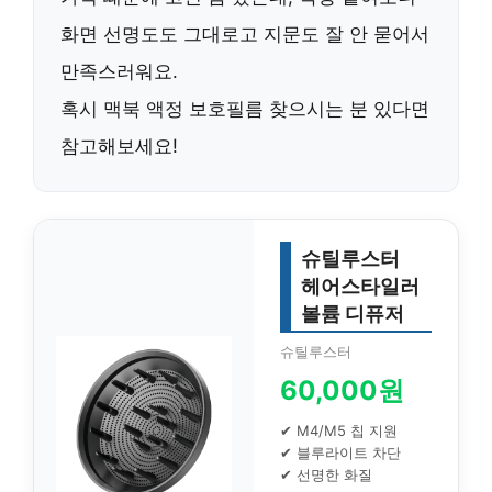
화면 선명도도 그대로고 지문도 잘 안 묻어서
만족스러워요.
혹시 맥북 액정 보호필름 찾으시는 분 있다면
참고해보세요!
슈틸루스터
헤어스타일러
볼륨 디퓨저
슈틸루스터
60,000원
✔ M4/M5 칩 지원
✔ 블루라이트 차단
✔ 선명한 화질