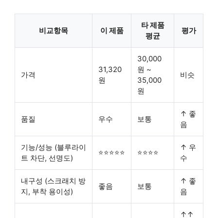
타 제품
비교항목
이 제품
평가
평균
30,000
31,320
원 ~
가격
비슷
원
35,000
원
↑ 좋
품질
우수
보통
음
기능/성능 (블루라이
↑ 우
⭐⭐⭐⭐⭐
⭐⭐⭐⭐
트 차단, 선명도)
수
내구성 (스크래치 방
↑ 좋
좋음
보통
지, 부착 용이성)
음
↑↑