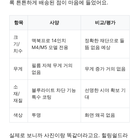
록 튼튼하게 배송된 점이 마음에 들었어요.
항목
사양
비교/평가
크
맥북프로 14인치
정확한 재단으로 들
기/
M4/M5 모델 전용
뜸 없음 예상
치수
필름 자체 무게 거의
무게
무게 증가 거의 없음
없음
소
블루라이트 차단 기능
선명한 시야 확보 기
재/
특수 코팅
대
재질
색상
투명
화면 왜곡 없음
실제로 보니까 사진이랑 똑같더라고요. 힐링쉴드라