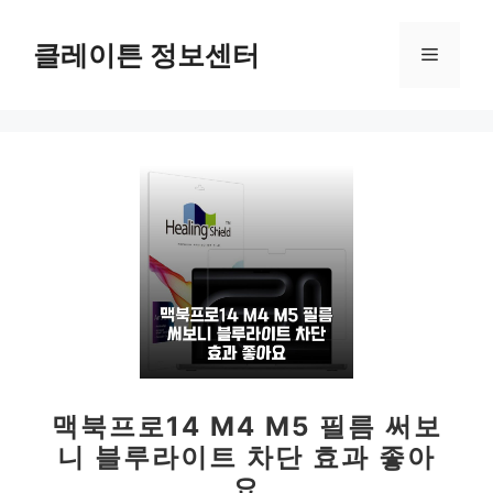
컨
텐
클레이튼 정보센터
메
츠
로
뉴
건
너
뛰
기
맥북프로14 M4 M5 필름 써보
니 블루라이트 차단 효과 좋아
요