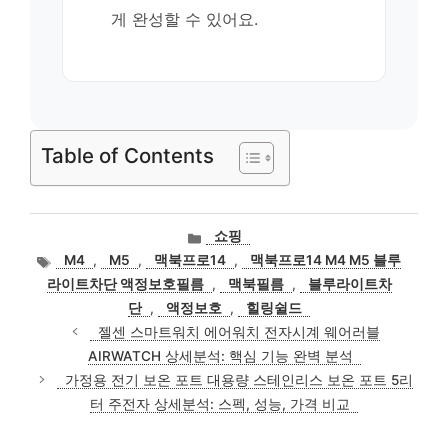
게 완성할 수 있어요.
Table of Contents
카
쇼핑
테
태
M4
,
M5
,
맥북프로14
,
맥북프로14 M4 M5 블루
고
그
라이트차단 액정보호필름
,
맥북필름
,
블루라이트차
리
단
,
액정보호
,
힐링쉴드
젤센 스마트워치 에어워치 전자시계 웨어러블
AIRWATCH 상세분석: 핵심 기능 완벽 분석
가정용 전기 보온 포트 대용량 스테인리스 보온 포트 5리
터 주전자 상세분석: 스펙, 성능, 가격 비교