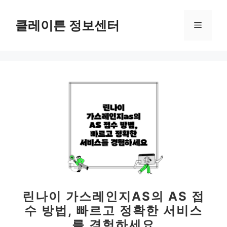
컨
텐
클레이튼 정보센터
메
츠
로
뉴
건
너
뛰
기
린나이 가스레인지AS의 AS 접
수 방법, 빠르고 정확한 서비스
를 경험하세요