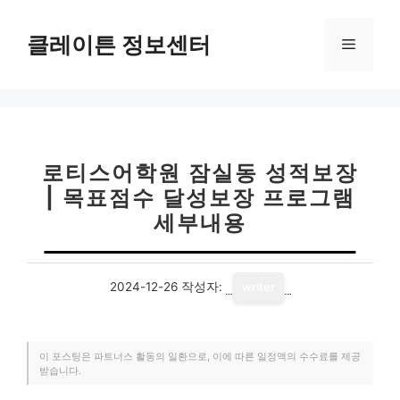
컨
텐
클레이튼 정보센터
메
츠
로
뉴
건
너
뛰
기
로티스어학원 잠실동 성적보장
| 목표점수 달성보장 프로그램
세부내용
2024-12-26
작성자:
writer
이 포스팅은 파트너스 활동의 일환으로, 이에 따른 일정액의 수수료를 제공
받습니다.