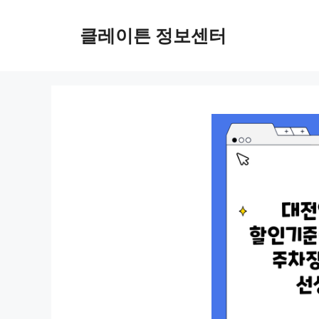
컨
텐
클레이튼 정보센터
츠
로
건
너
뛰
기