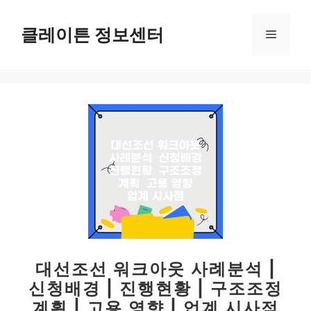
컨
텐
클레이튼 정보센터
메
츠
로
뉴
건
너
뛰
기
대선조선 워크아웃 사례분석 |
신청배경 | 진행현황 | 구조조정
계획 | 고용 영향 | 업계 시사점