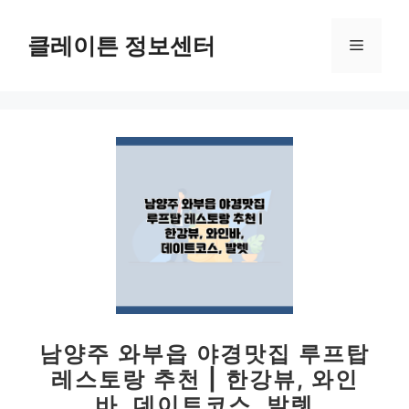
컨
텐
클레이튼 정보센터
메
츠
로
뉴
건
너
뛰
기
남양주 와부읍 야경맛집 루프탑
레스토랑 추천 | 한강뷰, 와인
바, 데이트코스, 발렛