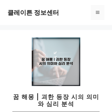
컨
텐
클레이튼 정보센터
메
츠
로
뉴
건
너
뛰
기
꿈 해몽 | 괴한 등장 시의 의미
와 심리 분석