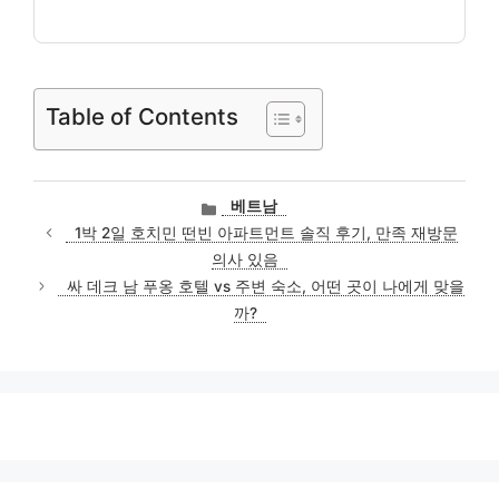
Table of Contents
카
베트남
테
1박 2일 호치민 떤빈 아파트먼트 솔직 후기, 만족 재방문
고
의사 있음
리
싸 데크 남 푸옹 호텔 vs 주변 숙소, 어떤 곳이 나에게 맞을
까?