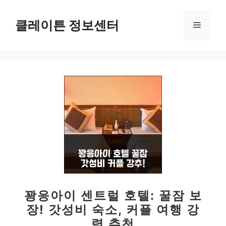
컨
텐
클레이튼 정보센터
메
츠
로
뉴
건
너
뛰
기
꽝응아이 센트럴 호텔: 꿀잠 보
장! 갓성비 숙소, 커플 여행 강
력 추천