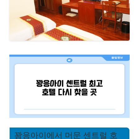
꽝응아이에서 머문 센트럴 호