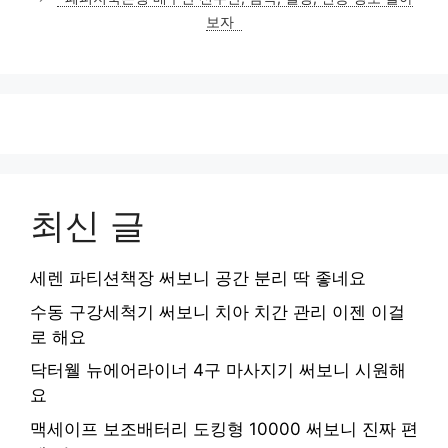
리
보자
최신 글
세렌 파티션책장 써보니 공간 분리 딱 좋네요
수동 구강세척기 써보니 치아 치간 관리 이젠 이걸
로 해요
닥터웰 뉴에어라이너 4구 마사지기 써보니 시원해
요
맥세이프 보조배터리 도킹형 10000 써보니 진짜 편