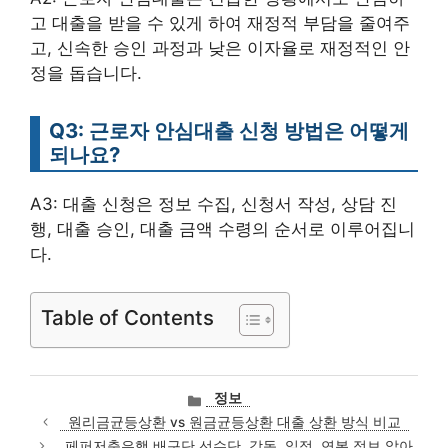
고 대출을 받을 수 있게 하여 재정적 부담을 줄여주
고, 신속한 승인 과정과 낮은 이자율로 재정적인 안
정을 돕습니다.
Q3: 근로자 안심대출 신청 방법은 어떻게
되나요?
A3: 대출 신청은 정보 수집, 신청서 작성, 상담 진
행, 대출 승인, 대출 금액 수령의 순서로 이루어집니
다.
Table of Contents
카
정보
테
원리금균등상환 vs 원금균등상환 대출 상환 방식 비교
고
페퍼저축은행 배구단 선수단, 감독, 일정, 연봉 정보 알아