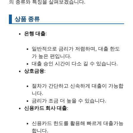
의 종류와 특징을 살펴보겠습니다.
상품 종류
은행 대출
:
일반적으로 금리가 저렴하며, 대출 한도
가 높은 편입니다.
대출 승인 시간이 다소 길 수 있습니다.
상호금융
:
절차가 간단하고 신속하게 대출이 가능합
니다.
금리가 조금 더 높을 수 있습니다.
신용카드 회사 대출
:
신용카드 한도를 활용해 빠르게 대출가능
합니다.