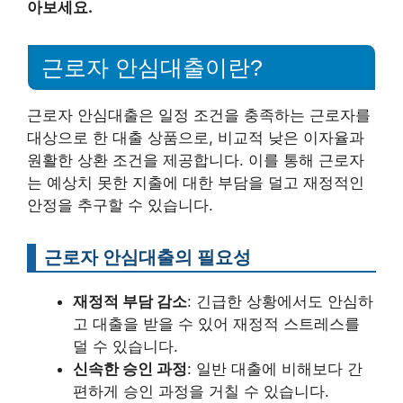
아보세요.
근로자 안심대출이란?
근로자 안심대출은 일정 조건을 충족하는 근로자를
대상으로 한 대출 상품으로, 비교적 낮은 이자율과
원활한 상환 조건을 제공합니다. 이를 통해 근로자
는 예상치 못한 지출에 대한 부담을 덜고 재정적인
안정을 추구할 수 있습니다.
근로자 안심대출의 필요성
재정적 부담 감소
: 긴급한 상황에서도 안심하
고 대출을 받을 수 있어 재정적 스트레스를
덜 수 있습니다.
신속한 승인 과정
: 일반 대출에 비해보다 간
편하게 승인 과정을 거칠 수 있습니다.