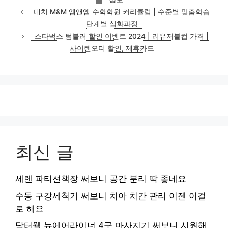
테
대치 M&M 엠앤엠 수학학원 커리큘럼 | 수준별 맞춤학습
고
단계별 심화과정
리
스타벅스 텀블러 할인 이벤트 2024 | 리유저블컵 가격 |
사이렌오더 할인, 제휴카드
최신 글
세렌 파티션책장 써보니 공간 분리 딱 좋네요
수동 구강세척기 써보니 치아 치간 관리 이젠 이걸
로 해요
닥터웰 뉴에어라이너 4구 마사지기 써보니 시원해