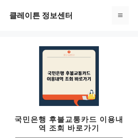
컨
텐
클레이튼 정보센터
메
츠
로
뉴
건
너
뛰
기
국민은행 후불교통카드 이용내
역 조회 바로가기