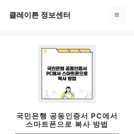
컨
텐
클레이튼 정보센터
메
츠
로
뉴
건
너
뛰
기
국민은행 공동인증서 PC에서
스마트폰으로 복사 방법