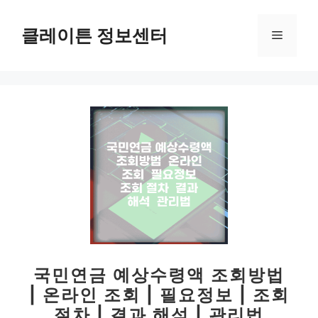
컨
텐
클레이튼 정보센터
메
츠
로
뉴
건
너
뛰
기
국민연금 예상수령액 조회방법
| 온라인 조회 | 필요정보 | 조회
절차 | 결과 해석 | 관리법