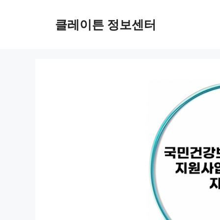
컨
텐
클레이튼 정보센터
츠
로
건
너
뛰
기