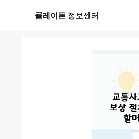
컨
텐
클레이튼 정보센터
츠
로
건
너
뛰
기