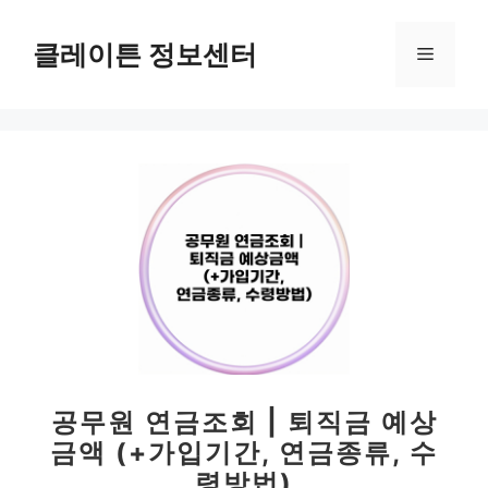
컨
텐
클레이튼 정보센터
메
츠
로
뉴
건
너
뛰
기
공무원 연금조회 | 퇴직금 예상
금액 (+가입기간, 연금종류, 수
령방법)