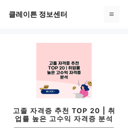
컨
텐
클레이튼 정보센터
메
츠
로
뉴
건
너
뛰
기
고졸 자격증 추천 TOP 20 | 취
업률 높은 고수익 자격증 분석