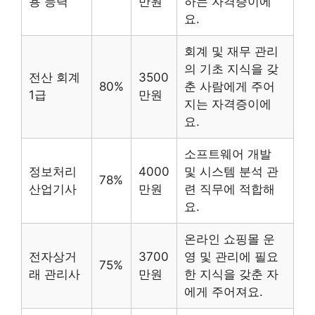
용 능력
만원
하는 자격증이에
요.
회계 및 재무 관리
의 기초 지식을 갖
전산 회계
3500
80%
춘 사람에게 주어
1급
만원
지는 자격증이에
요.
소프트웨어 개발
정보처리
4000
및 시스템 분석 관
78%
산업기사
만원
련 직무에 적합해
요.
온라인 쇼핑몰 운
전자상거
3700
영 및 관리에 필요
75%
래 관리사
만원
한 지식을 갖춘 자
에게 주어져요.