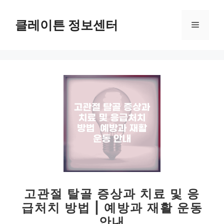
컨
텐
클레이튼 정보센터
메
츠
로
뉴
건
너
뛰
기
고관절 탈골 증상과 치료 및 응
급처치 방법 | 예방과 재활 운동
안내