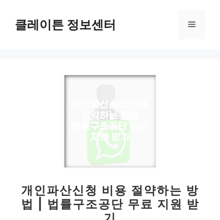
컨
텐
클레이튼 정보센터
메
츠
로
뉴
건
너
뛰
기
개인파산신청 비용 절약하는 방
법 | 법률구조공단 무료 지원 받
기